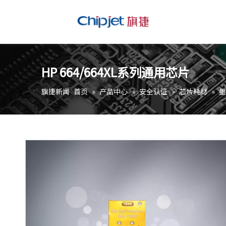
HP 664/664XL系列通用芯片
旗捷新闻
首页
»
产品中心
»
安全认证
»
芯片耗材
»
墨