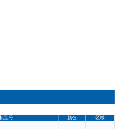
机型号
颜色
区域