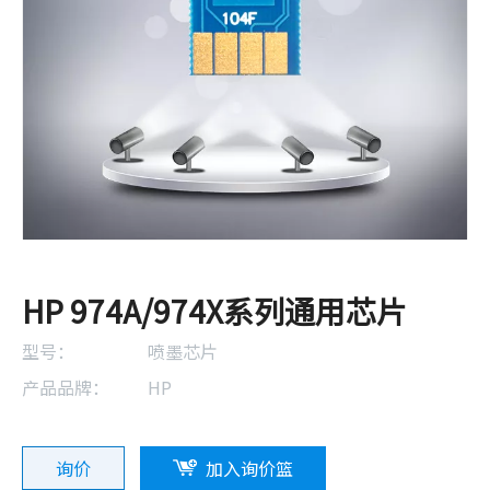
HP 974A/974X系列通用芯片
型号：
喷墨芯片
产品品牌：
HP
询价
加入询价篮