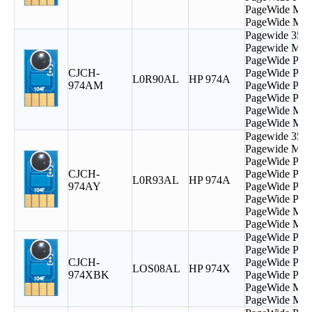
PageWide Man
PageWide Ma
Pagewide 35
Pagewide MF
PageWide Pro
CJCH-
PageWide Pro
L0R90AL
HP 974A
974AM
PageWide Pro
PageWide Pro
PageWide Man
PageWide Ma
Pagewide 35
Pagewide MF
PageWide Pro
CJCH-
PageWide Pro
L0R93AL
HP 974A
974AY
PageWide Pro
PageWide Pro
PageWide Man
PageWide Ma
PageWide Pro
PageWide Pro
CJCH-
PageWide Pro
LOS08AL
HP 974X
974XBK
PageWide Pro
PageWide Man
PageWide Ma