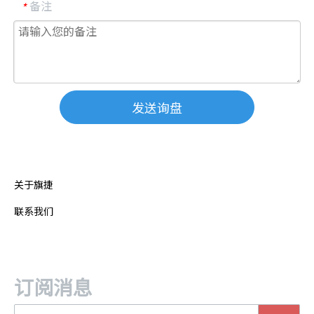
备注
*
发送询盘
关于旗捷
联系我们
订阅消息