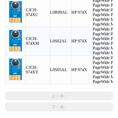
PageWide Pro
PageWide Pro
CJCH-
PageWide Pro
L0R99AL
HP 974X
974XC
PageWide Pro
PageWide Man
PageWide Ma
PageWide Pro
PageWide Pro
CJCH-
PageWide Pro
L0S02AL
HP 974X
974XM
PageWide Pro
PageWide Man
PageWide Ma
PageWide Pro
PageWide Pro
CJCH-
PageWide Pro
L0S05AL
HP 974X
974XY
PageWide Pro
PageWide Man
PageWide Ma
上一条:
下一条: