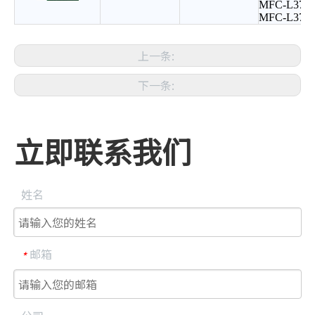
MFC-L375
MFC-L377
上一条:
下一条:
立即联系我们
姓名
邮箱
*