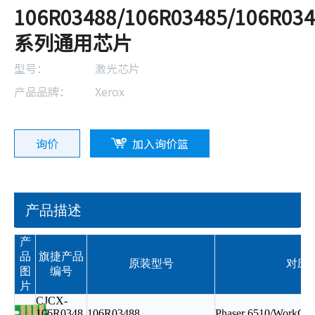
106R03488/106R03485/106R034
系列通用芯片
型号：
激光芯片
产品品牌：
Xerox
询价
加入询价篮
产品描述
产
品
旗捷产品
原装型号
对应
图
编号
片
CJCX-
106R0348
106R03488
Phaser 6510/WorkCen