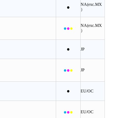
NA(exc.MX
●
）
NA(exc.MX
●
●
●
）
●
JP
●
●
●
JP
●
EU/OC
●
●
●
EU/OC